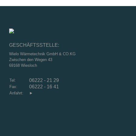
GESCHÄFTSSTELLE:
Wielo Wärmetechnik GmbH & CO.KG
Zwischen den Wegen 43
69168 Wiesloch
06222 - 21 29
Tel:
06222 - 16 41
Fax:
Anfahrt:
►