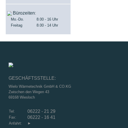
Bürozeiten
:
Mo.-Do.
8.00 - 16 Uhr
Freitag
8.00 - 14 Uhr
GESCHÄFTSSTELLE:
Wielo Wärmetechnik GmbH & CO.KG
Zwischen den Wegen 43
69168 Wiesloch
06222 - 21 29
Tel:
06222 - 16 41
Fax:
Anfahrt:
►